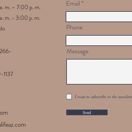
Email
a. m. – 7:00 p. m.
a. m. - 3:00 p. m.
Phone
do
Message
-266-
-1137
I want to subscribe to the newslett
.com
Send
lifeaz.com