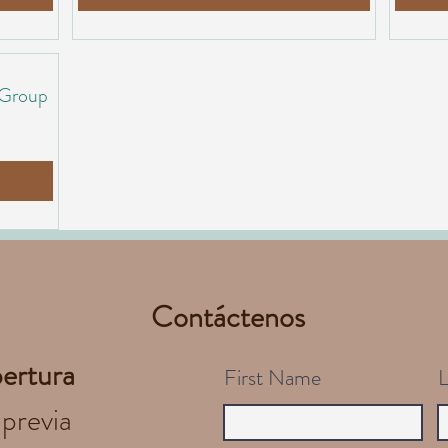
 Group
Contáctenos
pertura
First Name
 previa